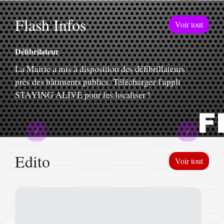
Flash Infos
Voir tout
Défibrilateur
La Mairie a mis à disposition des défibrillateurs
près des bâtiments publics. Téléchargez l'appli
STAYING ALIVE pour les localiser !
Previous
Next
chevron_left
chevron_right
Edito
Voir tout