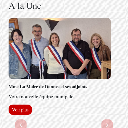
A la Une
Mme La Maire de Dannes et ses adjoints
Votre nouvelle équipe munipale
Voir plus
Previous
Next
chevron_left
chevron_right