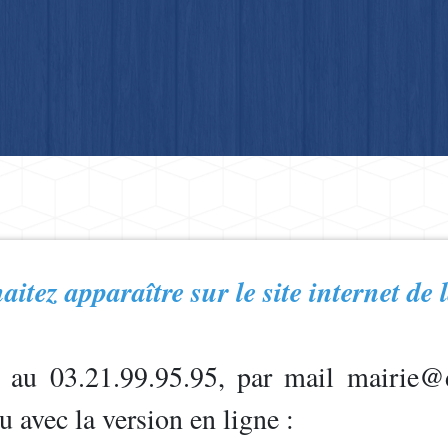
itez apparaître sur le site internet d
au 03.21.99.95.95, par mail mairie@d
u avec la version en ligne :