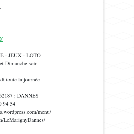
^
Y
E - JEUX - LOTO
 et Dimanche soir
i toute la journée
 ; 62187 ; DANNES
0 94 54
nes.wordpress.com/menu/
om/LeMarignyDannes/