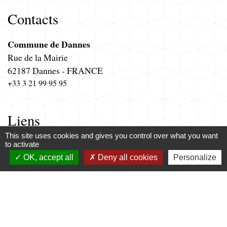
Contacts
Commune de Dannes
Rue de la Mairie
62187 Dannes - FRANCE
+33 3 21 99 95 95
Liens
This site uses cookies and gives you control over what you want
Communauté de Communes
to activate
Agence EDF à proximité
OK, accept all
Deny all cookies
Personalize
Réseau de distribution d'électricité
Cartographie de notre département
Offres et tarifs électricité EDF 2021
-
-
-
Mentions légales
Politique de confidentialité
Accessibilité